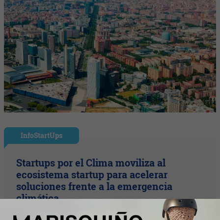
InfoStartUps
Startups por el Clima moviliza al
ecosistema startup para acelerar
soluciones frente a la emergencia
climática