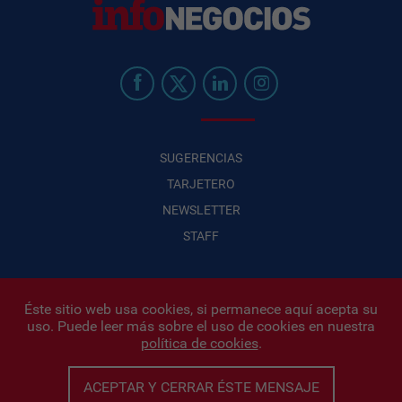
SUGERENCIAS
TARJETERO
NEWSLETTER
STAFF
Éste sitio web usa cookies, si permanece aquí acepta su
uso. Puede leer más sobre el uso de cookies en nuestra
Infonegocios 2026
| INFONEGOCIOS S.A. · CUIT: 30710438486 |
política de cookies
.
Políticas de Privacidad
|
Protección de datos personales
|
Editor:
Iñigo Biain
ACEPTAR Y CERRAR ÉSTE MENSAJE
Este sitio esta protegido por Google reCAPTCHA y con
Políticas de