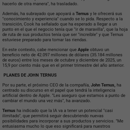
hacerlo de otra manera", ha trasladado.
Además, ha subrayado que apoyará a
Ternus
y le ofrecerá sus
"conocimiento y experiencia" cuando se lo pida. Respecto a la
transición, Cook ha señalado que ha esperado a llegar a un
punto en el que el negocio tenía que "ir de maravilla", que la hoja
de ruta de sus productos tenía que ser "increíble" y que Ternus
estuviese preparado para tomar las riendas.
En este contexto, cabe mencionar que
Apple
obtuvo un
beneficio neto de 42.097 millones de dólares (35.184 millones
de euros) entre los meses de octubre y diciembre de 2025, un
15,9 por ciento más que en el primer trimestre del año anterior.
PLANES DE JOHN TERNUS
Por su parte, el próximo CEO de la compañía,
John Ternus,
ha
centrado su discurso en el papel que tendrá la inteligencia
artificial dentro de Apple. "Les aseguro que estamos a punto de
cambiar el mundo una vez más", ha avanzado.
Ternus
ha indicado que la IA va a tener un potencial "casi
ilimitado", que permitirá seguir descubriendo nuevas
posibilidades para incorporar a sus productos y servicios. "Me
entusiasma mucho lo que eso significará para nuestros