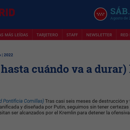
SÁB.
Agosto de 
AS MÁS LEÍDAS
TARJETERO
STAFF
NEWSLETTER
RED 
 | 2022
 hasta cuándo va a durar) 
d Pontificia Comillas)
Tras casi seis meses de destrucción y 
anificada y diseñada por Putin, seguimos sin tener certezas
esitan ser alcanzados por el Kremlin para detener la ofensiva