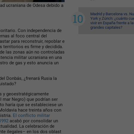
dad ucraniana de Odesa debido a
Madrid y Barcelona vs. N
York y Zúrich: ¿cuánto cu
vivir en España frente a la
grandes capitales?
ioritario. Con independencia de
rnas al foco central del
star para reconstruir, repoblar e
 territorios es firme y decidida.
 de las zonas aún no controladas
tencia militar ucraniana en una
stro de gas y esto anuncia un
 del Donbás, ¿frenará Rusia la
uistado?
es y geoestratégicamente
al mar Negro) que podrían ser
sto haría que se estableciese un
 Moldavia hace treinta años con
istria.
El conflicto militar
 1992
acabó por consolidar un
tualidad. La celebración de
e ilegales– en los dos oblast