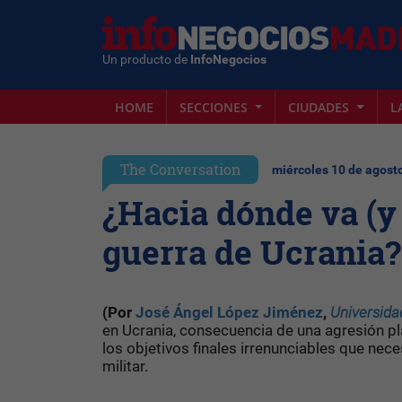
Un producto de
InfoNegocios
HOME
SECCIONES
CIUDADES
L
The Conversation
miércoles 10 de agosto
¿Hacia dónde va (y
guerra de Ucrania?
(Por
José Ángel López Jiménez
,
Universida
en Ucrania, consecuencia de una agresión pl
los objetivos finales irrenunciables que nec
militar.