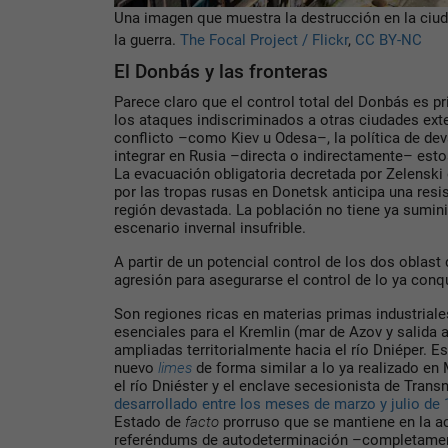
Una imagen que muestra la destrucción en la ciu
la guerra.
The Focal Project / Flickr
,
CC BY-NC
El Donbás y las fronteras
Parece claro que el control total del Donbás es pr
los ataques indiscriminados a otras ciudades exte
conflicto –como Kiev u Odesa–, la política de deva
integrar en Rusia –directa o indirectamente– estos
La evacuación obligatoria decretada por Zelenski
por las tropas rusas en Donetsk anticipa una resis
región devastada. La población no tiene ya sumini
escenario invernal insufrible.
A partir de un potencial control de los dos oblast
agresión para asegurarse el control de lo ya conq
Son regiones ricas en materias primas industrial
esenciales para el Kremlin (mar de Azov y salida 
ampliadas territorialmente hacia el río Dniéper. E
nuevo
limes
de forma similar a lo ya realizado en
el río Dniéster y el enclave secesionista de Transn
desarrollado entre los meses de marzo y julio de
Estado de
facto
prorruso que se mantiene en la ac
referéndums de autodeterminación –completament