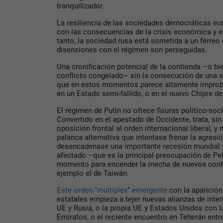
tranquilizador.
La resiliencia de las sociedades democráticas eu
con las consecuencias de la crisis económica y el
tanto, la sociedad rusa está sometida a un férreo 
disensiones con el régimen son perseguidas.
Una cronificación potencial de la contienda –o bi
conflicto congelado– sin la consecución de una s
que en estos momentos parece altamente improbab
en un Estado semi-fallido, o en el nuevo Chipre de
El régimen de Putin no ofrece fisuras político-soc
Convertido en el apestado de Occidente, trata, si
oposición frontal al orden internacional liberal, y 
palanca alternativa que intentase frenar la agresi
desencadenase una importante recesión mundial 
afectado –que es la principal preocupación de Pe
momento para encender la mecha de nuevos confl
ejemplo el de Taiwán.
Este orden “multiplex” emergente
con la aparición
estatales empieza a tejer nuevas alianzas de inter
UE y Rusia, o la propia UE y Estados Unidos con l
Emiratos, o el reciente encuentro en Teherán entr