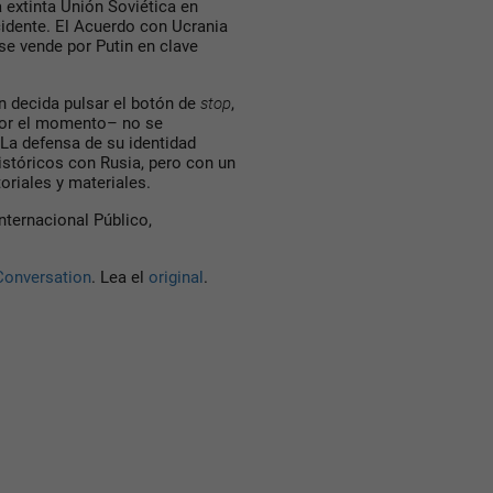
la extinta Unión Soviética en
idente. El Acuerdo con Ucrania
se vende por Putin en clave
n decida pulsar el botón de
stop
,
por el momento– no se
 La defensa de su identidad
istóricos con Rusia, pero con un
toriales y materiales.
nternacional Público,
Conversation
. Lea el
original
.