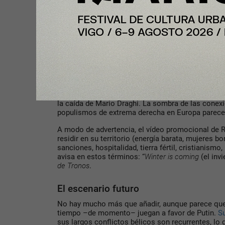
La UE acaba de dar luz verde a las candidaturas de
mantiene acuerdos de asociación en el espacio p
y Georgia) y que tienen contenciosos secesionist
política exterior intervencionista del Kremlin en l
interés vital. Es decir, su integridad territorial e
territorios bajo control ruso.
Las disensiones internas entre Estados pueden ac
la reticente Hungría de Orbán –que mantiene bue
pueden unir nuevos estados como Italia después 
la caída de Mario Draghi. La sombra de las conex
populismos de extrema derecha en Europa parece
A modo de advertencia, el vídeo promocional de Ru
residir en su territorio (energía barata, mujeres 
sanciones, hospitalidad, tierra fértil, cristianismo,
avisa en estos términos: “
Winter is coming
(el inv
de Tronos
.
El escenario futuro
No hay mucho más que añadir, aunque parece que 
tiempo –de momento– juegan a favor de Putin.
Su
sus largos conflictos bélicos son recurrentes, lo 