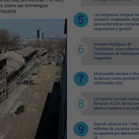
o es muy profesional. Por ello,
s sobre las estrategias
onquista.
Las empresas integran lo
primeros 'empleados digit
para automatizar compras
negociación y gestión
Gonzalo Rodríguez de
Tembleque, nuevo directo
Inversiones de Castellana
Properties
McDonald's nombra a Sk
Anderson como president
McDonald's USA
La España Vaciada vuelve
llenarse: el 23% de los jó
planea mudarse a un pue
OpenAI alcanza los 1.000
millones de usuarios acti
su apuesta por democratiz
IA