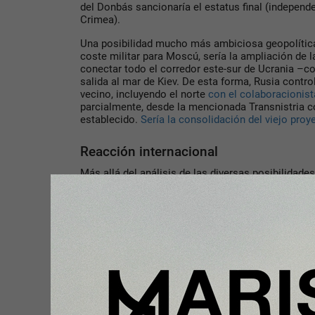
del Donbás sancionaría el estatus final (indepen
Crimea).
Una posibilidad mucho más ambiciosa geopolític
coste militar para Moscú, sería la ampliación de 
conectar todo el corredor este-sur de Ucrania –co
salida al mar de Kiev. De esta forma, Rusia contro
vecino, incluyendo el norte
con el colaboracionis
parcialmente, desde la mencionada Transnistria con
establecido.
Sería la consolidación del viejo pro
Reacción internacional
Más allá del análisis de las diversas posibilidade
en función del éxito o del fracaso de las operacio
está logrando algunos avances parciales en su ag
momento, las sanciones de la UE no están ofreci
Más bien parece que Bruselas y Berlín están pagan
histórica por amortiguar la extrema dependencia 
Lejos de tomar nota hace quince años de
la inter
Conferencia de Seguridad de Múnich de 2007
y de 
en Georgia, Alemania activó el Nord Stream 2. Si
buscando nuevos mercados para su gas desde ha
China.