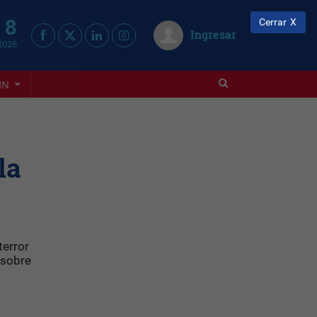
 8
Cerrar
Ingresar
2026
IN
la
terror
 sobre