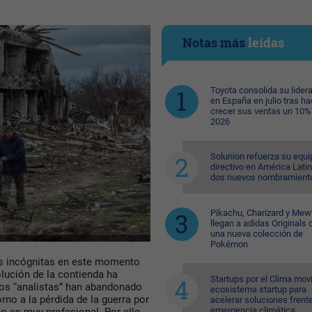
Notas más
leídas
Toyota consolida su lider
en España en julio tras ha
crecer sus ventas un 10%
2026
Solunion refuerza su equi
directivo en América Lati
dos nuevos nombramient
Pikachu, Charizard y Me
llegan a adidas Originals 
una nueva colección de
Pokémon
es incógnitas en este momento
olución de la contienda ha
Startups por el Clima movi
dos “analistas” han abandonado
ecosistema startup para
rno a la pérdida de la guerra por
acelerar soluciones frente
emergencia climática