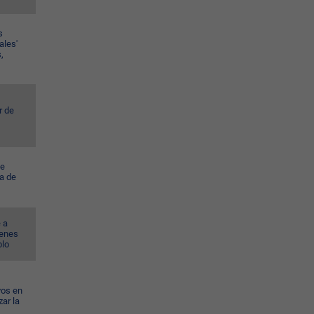
s
ales'
,
r de
ye
a de
 a
venes
blo
vos en
ar la