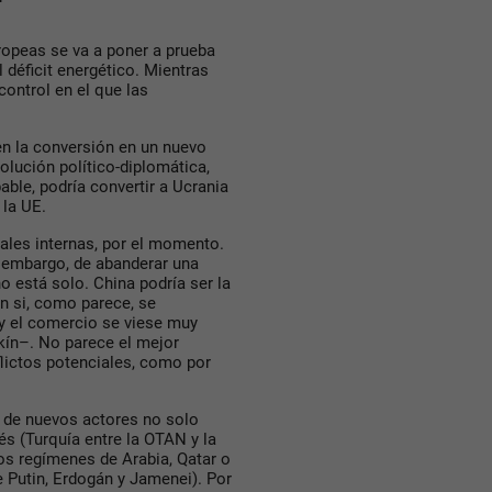
ropeas se va a poner a prueba
 déficit energético. Mientras
control en el que las
en la conversión en un nuevo
olución político-diplomática,
le, podría convertir a Ucrania
 la UE.
iales internas, por el momento.
n embargo, de abanderar una
no está solo. China podría ser la
ón si, como parece, se
y el comercio se viese muy
kín–. No parece el mejor
ictos potenciales, como por
 de nuevos actores no solo
és (Turquía entre la OTAN y la
os regímenes de Arabia, Qatar o
e Putin, Erdogán y Jamenei). Por