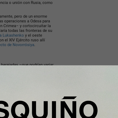
dencia o unión con Rusia, como
amente, pero de un enorme
las operaciones a Odesa para
n Crimea– y cortocircuitar la
laría todas las fronteras de su
ta Lukashenko
y el oeste
 el XIV Ejército ruso allí
yecto de Novorrósiya
.
s barajadas –que podrían variar
nes militares–, parece que Putin
enda internacional. De
endo los resultados esperados.
do la falta de previsión
energética de Moscú.
vención de Putin en la
la posterior intervención militar
n embargo, Rusia sí ha estado
ce años, especialmente con