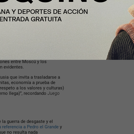
 las tres repúblicas con las que
ostsoviético (Ucrania, Moldavia
as apoyados y/o creados por la
o que considera su esfera de
stá quebrada y mantienen
entuarse en el seno de la UE. A
nas relaciones con Putin– se
de las próximas elecciones tras
iones entre Moscú y los
n evidentes.
sia que invita a trasladarse a
bonitas, economía a prueba de
 respeto a los valores y culturas)
ierno llega)”, recordando
Juego
la guerra de desgaste y el
 referencia a Pedro el Grande
y
que no resulta nada