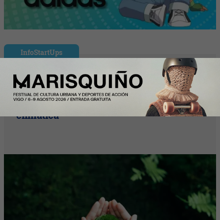
InfoStartUps
Startups por el Clima moviliza al
ecosistema startup para acelerar
soluciones frente a la emergencia
climática