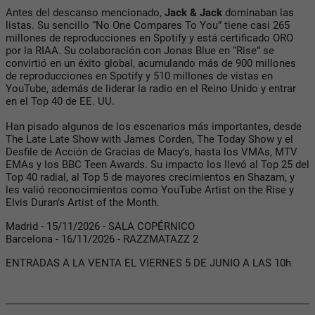
Antes del descanso mencionado,
Jack & Jack
dominaban las
listas. Su sencillo “No One Compares To You” tiene casi 265
millones de reproducciones en Spotify y está certificado ORO
por la RIAA. Su colaboración con Jonas Blue en “Rise” se
convirtió en un éxito global, acumulando más de 900 millones
de reproducciones en Spotify y 510 millones de vistas en
YouTube, además de liderar la radio en el Reino Unido y entrar
en el Top 40 de EE. UU.
Han pisado algunos de los escenarios más importantes, desde
The Late Late Show with James Corden, The Today Show y el
Desfile de Acción de Gracias de Macy’s, hasta los VMAs, MTV
EMAs y los BBC Teen Awards. Su impacto los llevó al Top 25 del
Top 40 radial, al Top 5 de mayores crecimientos en Shazam, y
les valió reconocimientos como YouTube Artist on the Rise y
Elvis Duran’s Artist of the Month.
Madrid - 15/11/2026 - SALA COPÉRNICO
Barcelona - 16/11/2026 - RAZZMATAZZ 2
ENTRADAS A LA VENTA EL VIERNES 5 DE JUNIO A LAS 10h