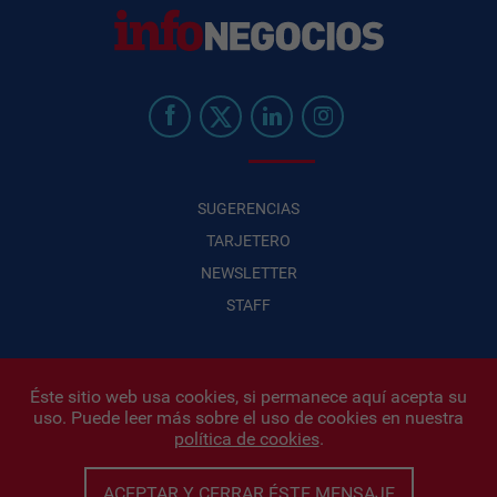
SUGERENCIAS
TARJETERO
NEWSLETTER
STAFF
Éste sitio web usa cookies, si permanece aquí acepta su
uso. Puede leer más sobre el uso de cookies en nuestra
Infonegocios 2026
| INFONEGOCIOS S.A. · CUIT: 30710438486 |
política de cookies
.
Políticas de Privacidad
|
Protección de datos personales
|
Editor:
Iñigo Biain
ACEPTAR Y CERRAR ÉSTE MENSAJE
Este sitio esta protegido por Google reCAPTCHA y con
Políticas de