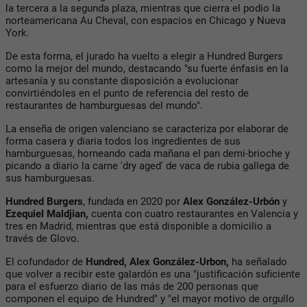
la tercera a la segunda plaza, mientras que cierra el podio la
norteamericana Au Cheval, con espacios en Chicago y Nueva
York.
De esta forma, el jurado ha vuelto a elegir a Hundred Burgers
como la mejor del mundo, destacando "su fuerte énfasis en la
artesanía y su constante disposición a evolucionar
convirtiéndoles en el punto de referencia del resto de
restaurantes de hamburguesas del mundo".
La enseña de origen valenciano se caracteriza por elaborar de
forma casera y diaria todos los ingredientes de sus
hamburguesas, horneando cada mañana el pan demi-brioche y
picando a diario la carne 'dry aged' de vaca de rubia gallega de
sus hamburguesas.
Hundred Burgers
, fundada en 2020 por
Alex González-Urbón
y
Ezequiel Maldjian,
cuenta con cuatro restaurantes en Valencia y
tres en Madrid, mientras que está disponible a domicilio a
través de Glovo.
El cofundador de
Hundred, Alex González-Urbon,
ha señalado
que volver a recibir este galardón es una "justificación suficiente
para el esfuerzo diario de las más de 200 personas que
componen el equipo de Hundred" y "el mayor motivo de orgullo