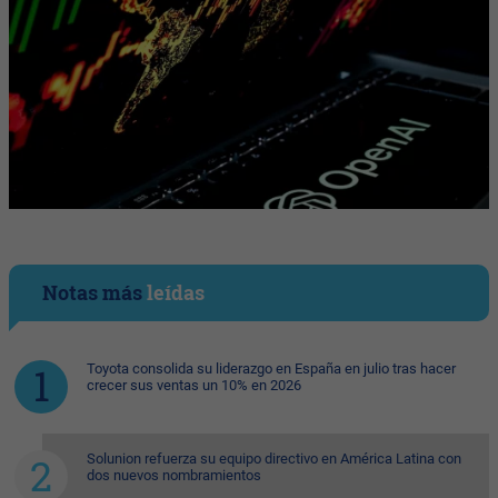
Notas más
leídas
Toyota consolida su liderazgo en España en julio tras hacer
crecer sus ventas un 10% en 2026
Solunion refuerza su equipo directivo en América Latina con
dos nuevos nombramientos