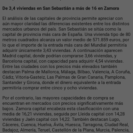
De 3,4 viviendas en San Sebastián a más de 16 en Zamora
El análisis de las capitales de provincia permite apreciar con
aún mayor claridad las diferencias existentes entre los distintos
mercados urbanos del país. San Sebastián se sitúa como la
capital de provincia más cara de España. Una vivienda tipo de 80
metros cuadrados alcanza un valor medio de 571.859 euros, por
lo que el importe de la entrada más cara del Mundial permitiría
adquirir únicamente 3,43 viviendas. A continuación aparecen
Madrid capital, donde podrían comprarse 3,66 viviendas, y
Barcelona capital, con capacidad para adquirir 4,54 viviendas.
Entre las ciudades con los precios más elevados también
destacan Palma de Mallorca, Málaga, Bilbao, Valencia, A Coruña,
Cádiz, Vitoria-Gasteiz, Las Palmas de Gran Canaria, Pamplona,
Santander y Girona, donde el dinero equivalente a la entrada
permitiría comprar entre cinco y ocho viviendas.
Por el contrario, las mayores capacidades de compra se
encuentran en mercados con precios significativamente más
bajos. Zamora capital encabeza esta clasificación con una
media de 16,21 viviendas, seguida por Lleida capital con 14,28
viviendas y Jaén capital con 14,22. También destacan Lugo,
Cáceres, Cuenca, Huelva, Ávila, Huesca, Tarragona, Ciudad Real,
Badajoz, Almería, Teruel, Castellón de la Plana, Murcia, Palencia,