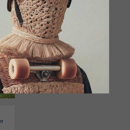
isos
inal
er