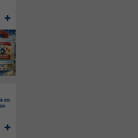
rá en
ano