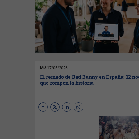
Mié
17/06/2026
El reinado de Bad Bunny en España: 12 n
que rompen la historia
La expectación por el regreso
de
Bad Bunny
a los
escenarios españoles era
máxima, y la respuesta del