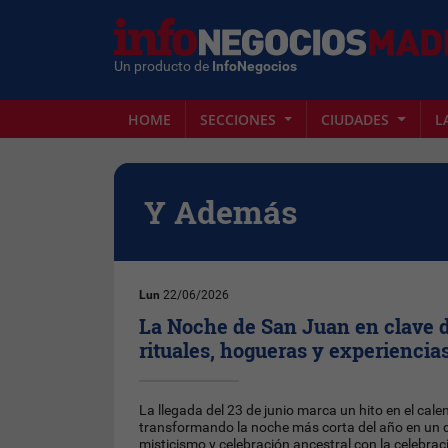
Un producto de
InfoNegocios
HOME
SECCIONES
CIUDADES
L
Y Además
Lun
22/06/2026
La Noche de San Juan en clave d
rituales, hogueras y experiencia
La llegada del 23 de junio marca un hito en el cale
transformando la noche más corta del año en un 
misticismo y celebración ancestral con la celebra