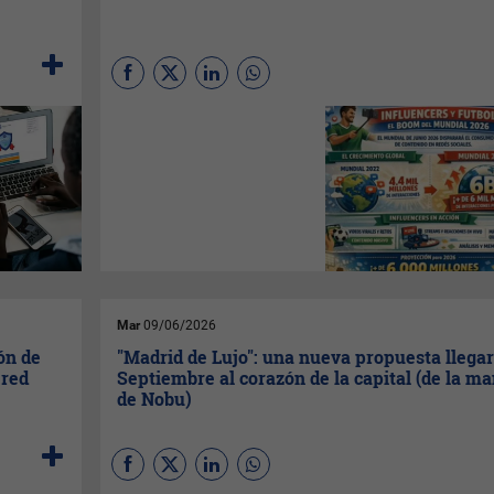
Kolsquare
echa un vistazo a
creadores de contenido de
fútbol en España justo antes
del Mundial y señala cómo las
audiencias digitales se
disparan durante el torneo
destacando 20 perfiles más
relevantes en cada
plataforma.
Mar
09/06/2026
ón de
"Madrid de Lujo": una nueva propuesta llega
 red
Septiembre al corazón de la capital (de la m
de Nobu)