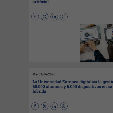
artificial
Más allá de los controles para
evitar copiar en los exámenes,
el reto está en evaluar el
aprendizaje en un contexto en
el que estas herramientas
tecnológicas ya forman parte
del trabajo académico.
Mar
09/06/2026
La Universidad Europea digitaliza la gesti
60.000 alumnos y 6.000 dispositivos en su
híbrida