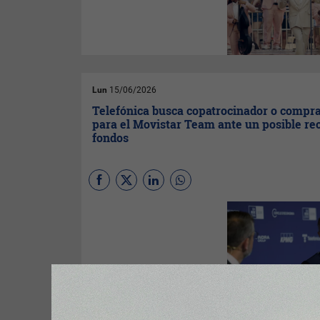
público superó cualquier
previsión, agotando en
segundos con todas las
entradas vendidas en sus 12
conciertos.
Lun
15/06/2026
Telefónica busca copatrocinador o compr
para el Movistar Team ante un posible re
fondos
Telefónica
analiza recortar el
patrocinio del
Movistar Team,
equipo de ciclismo que apoya
desde 2011. Esta medida
forma parte de una revisión
global de sus gastos de
marketing en la alta
competencia.