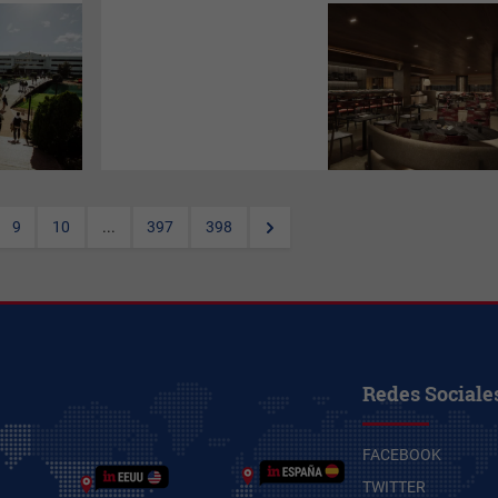
Madrid, uno de los destinos
culturales de lujo más
atractivos de Europa,
Nobu
Hospitality
anuncia que
Nobu
Hotel Madrid
abrirá
oficialmente sus puertas el 1
de septiembre de 2026, y que
las reservas ya están
disponibles.
9
10
...
397
398
Redes Sociale
FACEBOOK
TWITTER