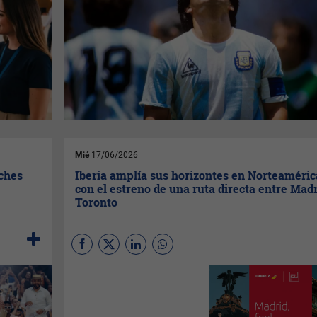
Mié
17/06/2026
oches
Iberia amplía sus horizontes en Norteaméric
con el estreno de una ruta directa entre Madr
Toronto
La Comunidad de Madrid, el
Ayuntamiento de Madrid y
Madrid Turismo by IFEMA
Madrid continúan impulsando