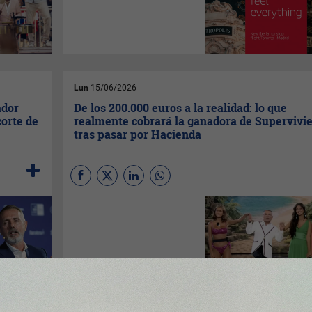
la proyección internacional de
la ciudad y la región y su
posicionamiento como puente
entre Europa y América.
Lun
15/06/2026
ador
De los 200.000 euros a la realidad: lo que
corte de
realmente cobrará la ganadora de Supervivi
tras pasar por Hacienda
Maica
tendrá que devolver
más de un 38% del premio en
su próximo IRPF al ser
residente fiscal en Madrid. Si
fuese residente fiscal en
Murcia, su comunidad natal,
pagaría alrededor de 3.000€
más en impuestos.