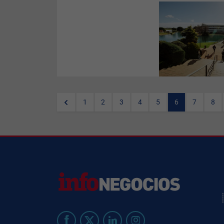
Este nuevo enfoque implicó
garantizar la estabilidad,
seguridad y homogeneidad de
un parque tecnológico
compuesto por más de 1.100
aulas con dispositivos
compartidos y más de 5.000
profesores con equipos
propios.
1
2
3
4
5
6
7
8