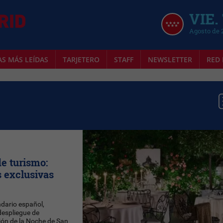
VIE.
Agosto de 
AS MÁS LEÍDAS
TARJETERO
STAFF
NEWSLETTER
RED 
e turismo:
s exclusivas
ndario español,
despliegue de
ción de la Noche de San