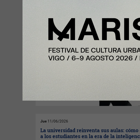
Vie
12/06/2026
El enemigo silencioso de la oficina: el
aburrimiento ya causa casi el doble de
absentismo que el estrés
El 48% de los empleados en
España sufre riesgo
psicosocial. Además, un 40%
padece baja estima
profesional al sentir que su
labor no tiene valor, un factor
que dispara el absentismo y
desploma la productividad.
Jue
11/06/2026
La universidad reinventa sus aulas: cómo
a los estudiantes en la era de la inteligenc