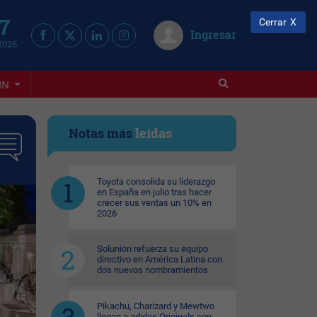
 7
Cerrar
Ingresar
2026
IN
Notas más
leídas
Toyota consolida su liderazgo
en España en julio tras hacer
crecer sus ventas un 10% en
2026
Solunion refuerza su equipo
directivo en América Latina con
dos nuevos nombramientos
Pikachu, Charizard y Mewtwo
llegan a adidas Originals con