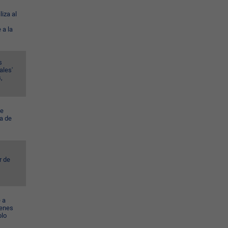
liza al
 a la
s
ales'
,
ye
a de
r de
 a
venes
blo