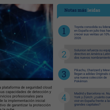
Notas más
leídas
Toyota consolida su lider
en España en julio tras ha
crecer sus ventas un 10%
2026
Solunion refuerza su equi
directivo en América Lati
dos nuevos nombramient
Pikachu, Charizard y Me
llegan a adidas Originals 
una nueva colección de
Pokémon
la plataforma de seguridad cloud
s sus capacidades de detección y
Madrid y Barcelona vs. N
rvicios profesionales para
York y Zúrich: ¿cuánto cu
e la implementación inicial
vivir en España frente a la
grandes capitales?
ivo de garantizar la protección
a la nube.