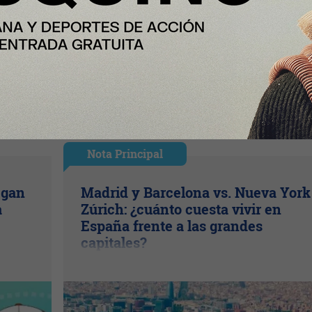
Nota Principal
egan
Madrid y Barcelona vs. Nueva York
a
Zúrich: ¿cuánto cuesta vivir en
España frente a las grandes
capitales?