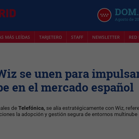
DOM.
Agosto de 2
AS MÁS LEÍDAS
TARJETERO
STAFF
NEWSLETTER
RED 
Wiz se unen para impulsar
be en el mercado español
tales de
Telefónica,
se alía estratégicamente con Wiz, refer
zaciones la adopción y gestión segura de entornos multinube 