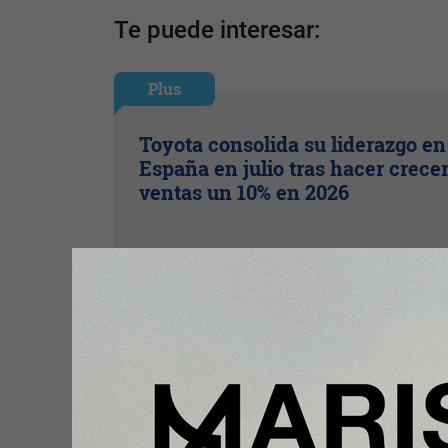
Te puede interesar:
Plus
Toyota consolida su liderazgo en
España en julio tras hacer crece
ventas un 10% en 2026