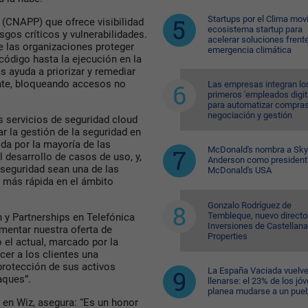
Startups por el Clima movi
 (CNAPP) que ofrece visibilidad
ecosistema startup para
sgos críticos y vulnerabilidades.
acelerar soluciones frente
e las organizaciones proteger
emergencia climática
código hasta la ejecución en la
 ayuda a priorizar y remediar
nte, bloqueando accesos no
Las empresas integran lo
primeros 'empleados digit
para automatizar compras
negociación y gestión
s servicios de seguridad cloud
ar la gestión de la seguridad en
ida por la mayoría de las
McDonald's nombra a Sk
 desarrollo de casos de uso, y,
Anderson como president
 seguridad sean una de las
McDonald's USA
d más rápida en el ámbito
Gonzalo Rodríguez de
Tembleque, nuevo directo
n y Partnerships en Telefónica
Inversiones de Castellana
mentar nuestra oferta de
Properties
 el actual, marcado por la
ecer a los clientes una
protección de sus activos
La España Vaciada vuelve
aques”.
llenarse: el 23% de los jó
planea mudarse a un pue
en Wiz, asegura: “Es un honor