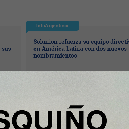
InfoArgentinos
Solunion refuerza su equipo directi
r sus
en América Latina con dos nuevos
nombramientos