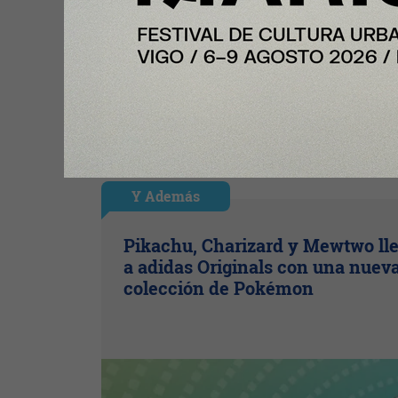
Y Además
Pikachu, Charizard y Mewtwo ll
a adidas Originals con una nuev
colección de Pokémon