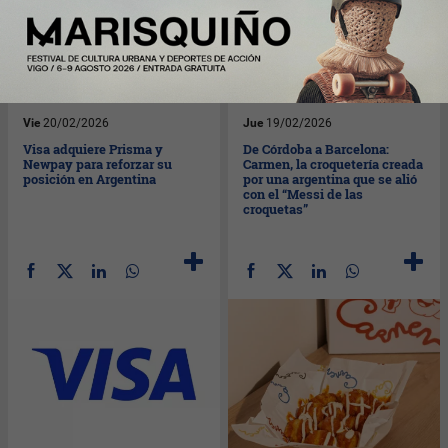
Vie
20/02/2026
Jue
19/02/2026
Visa adquiere Prisma y
De Córdoba a Barcelona:
Newpay para reforzar su
Carmen, la croquetería creada
posición en Argentina
por una argentina que se alió
con el “Messi de las
croquetas”