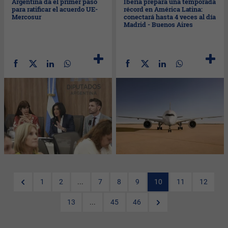
Argentina da el primer paso
Iberia prepara una temporada
para ratificar el acuerdo UE-
récord en América Latina:
Mercosur
conectará hasta 4 veces al día
Madrid - Buenos Aires
1
2
...
7
8
9
10
11
12
13
...
45
46