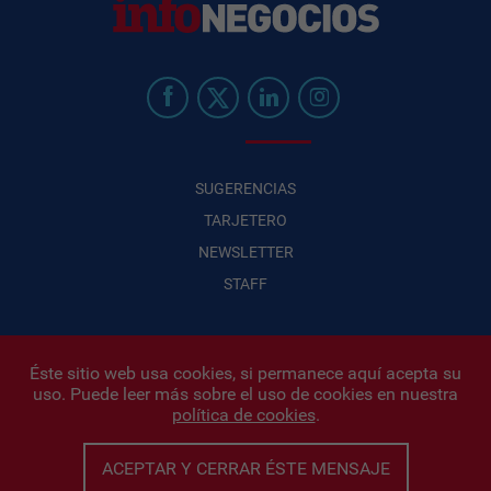
SUGERENCIAS
TARJETERO
NEWSLETTER
STAFF
Éste sitio web usa cookies, si permanece aquí acepta su
uso. Puede leer más sobre el uso de cookies en nuestra
Infonegocios 2026
| INFONEGOCIOS S.A. · CUIT: 30710438486 |
política de cookies
.
Políticas de Privacidad
|
Protección de datos personales
|
Editor:
Iñigo Biain
ACEPTAR Y CERRAR ÉSTE MENSAJE
Este sitio esta protegido por Google reCAPTCHA y con
Políticas de