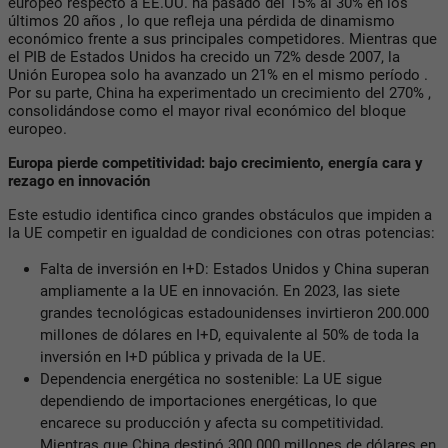
europeo respecto a EE.UU. ha pasado del 15% al 30% en los
últimos 20 años , lo que refleja una pérdida de dinamismo
económico frente a sus principales competidores. Mientras que
el PIB de Estados Unidos ha crecido un 72% desde 2007, la
Unión Europea solo ha avanzado un 21% en el mismo período .
Por su parte, China ha experimentado un crecimiento del 270% ,
consolidándose como el mayor rival económico del bloque
europeo.
Europa pierde competitividad: bajo crecimiento, energía cara y
rezago en innovación
Este estudio identifica cinco grandes obstáculos que impiden a
la UE competir en igualdad de condiciones con otras potencias:
Falta de inversión en I+D: Estados Unidos y China superan
ampliamente a la UE en innovación. En 2023, las siete
grandes tecnológicas estadounidenses invirtieron 200.000
millones de dólares en I+D, equivalente al 50% de toda la
inversión en I+D pública y privada de la UE.
Dependencia energética no sostenible: La UE sigue
dependiendo de importaciones energéticas, lo que
encarece su producción y afecta su competitividad.
Mientras que China destinó 300.000 millones de dólares en