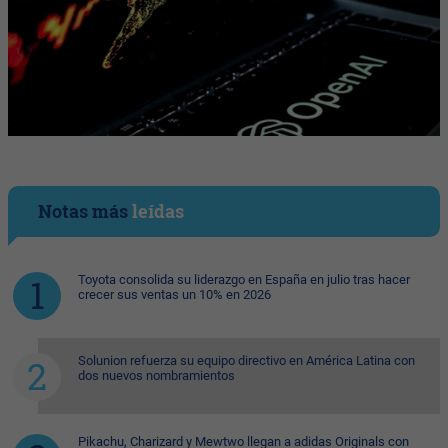
Notas más
leídas
Toyota consolida su liderazgo en España en julio tras hacer
crecer sus ventas un 10% en 2026
Solunion refuerza su equipo directivo en América Latina con
dos nuevos nombramientos
Pikachu, Charizard y Mewtwo llegan a adidas Originals con