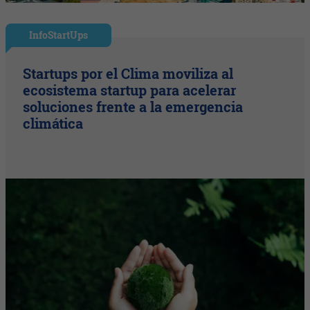
InfoStartUps
Startups por el Clima moviliza al
ecosistema startup para acelerar
soluciones frente a la emergencia
climática