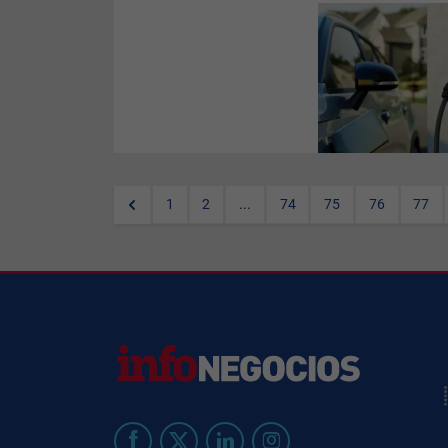
La empresa
catalana
Wallbox
cerró el 2021
disparando sus ingresos
hasta US$ 86,5 millones lo que
se traduce a € 78,8 millones,
representando un incremento
del 263%.
1
2
...
74
75
76
77