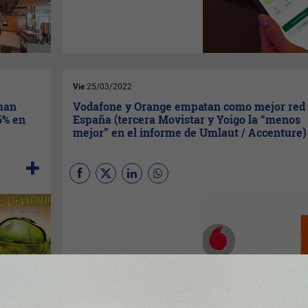
declaración de Renta. A ese
mercado (bueno, a todo el
mercado) apunta
Taxfix
, la
plataforma que permite al
usuario hacer la declaración
de la renta de forma segura y
desde la comodidad de su
sofá.
Vie
25/03/2022
uman
Vodafone y Orange empatan como mejor red
6% en
España (tercera Movistar y Yoigo la “menos
mejor” en el informe de Umlaut / Accenture)
Vodafone
y
Orange
han
compartido este año el puesto
de mejor red de España con
872 puntos en el ranking
de
Umlaut
, prestigiosa
consultora en este campo y
parte de
Accenture
.