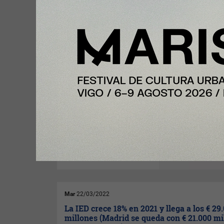
Jue
24/03/2022
Que no todo es Amazon en España: AliEx
cumple 12 años y consolida el país como s
mercado mundial
AliExpress
celebra su 12
aniversario con más de un
200% de crecimiento en
volumen de mercancías de
vendedores españoles en
2021 y con una mayor
presencia de primeras marcas
en su plataforma. Con estos
datos, España se consolida
como el tercer mercado más
importante para la plataforma.
Mar
22/03/2022
La IED crece 18% en 2021 y llega a los € 29
millones (Madrid se queda con € 21.000 mi