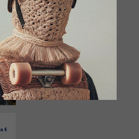
de
a €