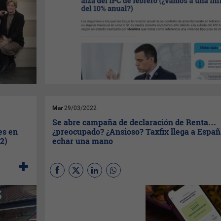
Mar
29/03/2022
Se abre campaña de declaración de Renta…
es en
¿preocupado? ¿Ansioso? Taxfix llega a Españ
2)
echar una mano
Una encuesta detectó que
48% de los españoles
involucrados siente ansiedad
a la hora de presentar su