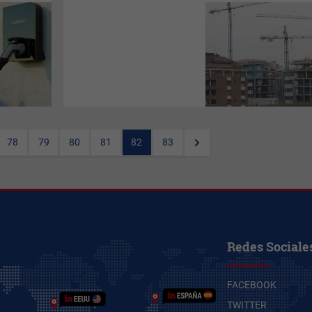
Los portales
inmobiliarios
Fotocasa
,
Idealista
y
Pisos.com
han
afirmado que el incremento
interanual del 31% en enero de
las transacciones
inmobiliarias publicado este
miércoles por el
Instituto
Nacional de Estadística
(INE)
sitúan el inicio de 2022 con los
mejores datos desde 2008 y
suponen el fin del parón
provocado por el Covid-19.
78
79
80
81
82
83
Redes Sociale
FACEBOOK
TWITTER