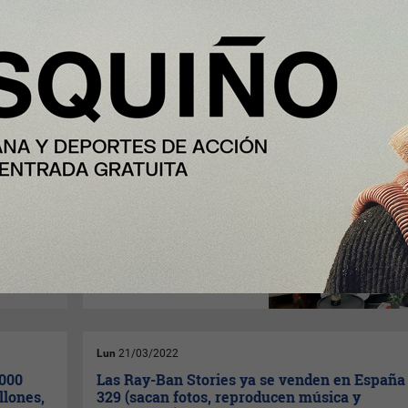
Mié
23/03/2022
press
Toqio desembarca en España con el objetivo 
u tercer
duplicar su plantilla en el país (espera 100
personas en las oficinas de Madrid)
Toqio
, compañía fintech SaaS,
ha anunciado su desembarco
oficial en España, donde prevé
incrementar de forma
considerable su número de
clientes y operaciones en los
próximos meses, así como
duplicar su plantilla.
Lun
21/03/2022
.000
Las Ray-Ban Stories ya se venden en España 
llones,
329 (sacan fotos, reproducen música y