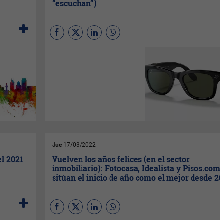
“escuchan”)
Disponibles en las 14 tiendas
oficiales del país y otros
puntos de venta, estas gafas
inteligentes fueron
desarrolladas de forma
conjunta por
Meta
(
Facebook
)
y
Ray-Ban
. Poseen cámara de
fotos y vídeo, además de
audio incorporado tanto para
escuchar música como para
realizar llamadas.
Jue
17/03/2022
el 2021
Vuelven los años felices (en el sector
inmobiliario): Fotocasa, Idealista y Pisos.com
sitúan el inicio de año como el mejor desde 