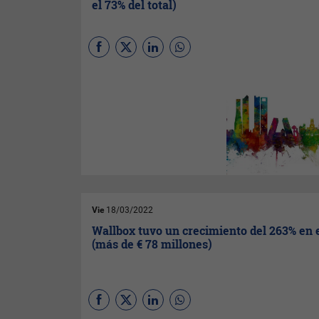
el 73% del total)
España ha recibido durante el
año 2021 un total de € 28.785
millones en inversión
extranjera directa (IED),
siendo la Comunidad de
Madrid la región que lidera la
captación de fondos
procedentes del exterior, con €
20.943 millones, un 73% del
total.
Vie
18/03/2022
Wallbox tuvo un crecimiento del 263% en 
(más de € 78 millones)