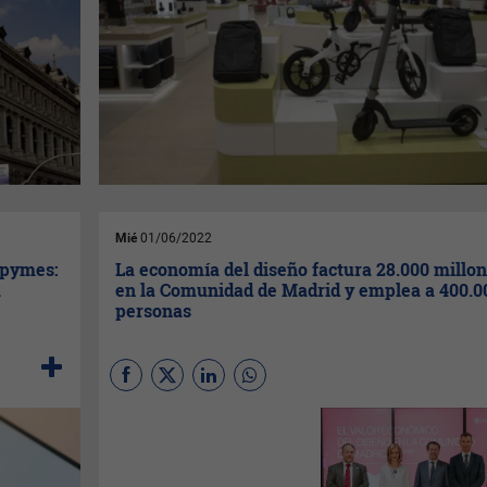
Mié
01/06/2022
 pymes:
La economía del diseño factura 28.000 millo
u
en la Comunidad de Madrid y emplea a 400.0
personas
La economía del diseño en la
Comunidad de Madrid cuenta
con más de 90.000 empresas,
emplea a más de 400.000