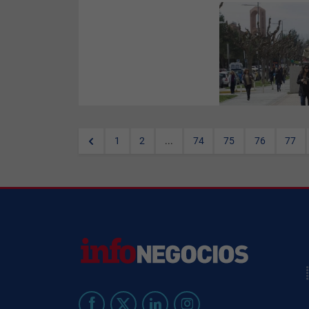
Que España es muchas
Españas ya se sabe, pero
siempre es bueno ver los
números del
INE
sobre la renta
neta media anual por
habitante, considerando los
416 municipios de más de
20.000 habitantes. Dónde hay
más paro, dónde menos.
1
2
...
74
75
76
77