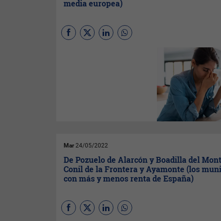
paradigma".
media europea)
El 80% de las empresas
españolas tiene dificultades
para encontrar profesionales
con las habilidades
requeridas, según los datos
extraídos del último 'Estudio
de Proyección de Empleo'
elaborado
por
ManpowerGroup
.
Mar
24/05/2022
De Pozuelo de Alarcón y Boadilla del Mont
Conil de la Frontera y Ayamonte (los muni
con más y menos renta de España)