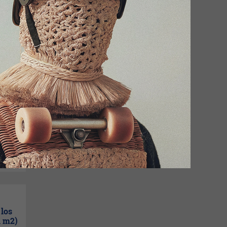
a la
s
 los
l m2)