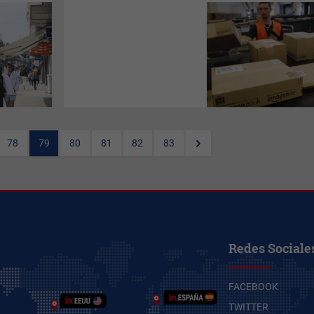
Amazon
(primero
lejos),
AliExpress
y
El Corte
Inglés
son los marketplaces
favoritos de los consumidores
españoles, según se
desprende de la encuesta
realizada por la
plataforma
Sendcloud
.
78
79
80
81
82
83
Redes Sociale
FACEBOOK
TWITTER