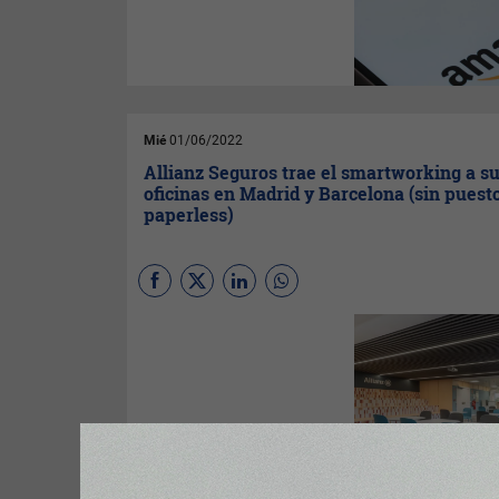
aumentado su facturación
desde que empezaron a
vender a través de este canal,
mientras que casi la mitad han
incrementado sus ventas en
más de un 25%, según un
estudio de
Amazon
elaborado
por
PwC
.
Mié
01/06/2022
Allianz Seguros trae el smartworking a s
oficinas en Madrid y Barcelona (sin puestos
paperless)
Allianz Seguros
está
renovando las oficinas de sus
edificios centrales de Madrid y
Barcelona en el marco de su
proyecto 'smartworking', que
prevé dotar a la plantilla de los
recursos necesarios para
desarrollar su actividad de
manera autónoma y
productiva, mejorando su