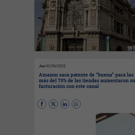
Jue
02/06/2022
Amazon saca patente de “buena” para las
más del 70% de las tiendas aumentaron s
facturación con este canal
Más del 70% de las pequeñas
y medianas empresas
españolas que venden en la
tienda de
Amazon
han