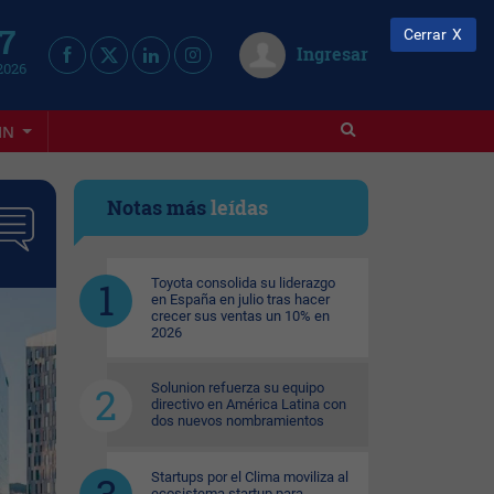
 7
Cerrar
Ingresar
2026
IN
Notas más
leídas
Toyota consolida su liderazgo
en España en julio tras hacer
crecer sus ventas un 10% en
2026
Solunion refuerza su equipo
directivo en América Latina con
dos nuevos nombramientos
Startups por el Clima moviliza al
ecosistema startup para