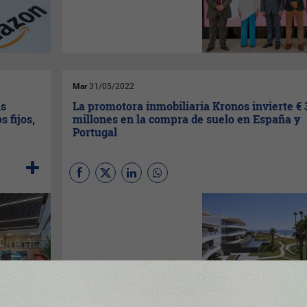
personas y alcanza una
facturación de € 28.000
millones, situando así a la
región como líder nacional,
con más del 25% del total a
nivel nacional, y una de las
primeras potencias del
mundo.
Mar
31/05/2022
us
La promotora inmobiliaria Kronos invierte € 
 fijos,
millones en la compra de suelo en España y
Portugal
Kronos
ha comprado siete
terrenos por € 350 millones
para desarrollar su plan
estratégico en zonas de
relevancia de España y
Portugal, principalmente en
Madrid, Barcelona y la Costa
del Sol, con Mijas y
Torremolinos a la cabeza.