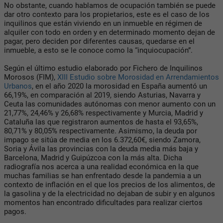
No obstante, cuando hablamos de ocupación también se puede
dar otro contexto para los propietarios, este es el caso de los
inquilinos que están viviendo en un inmueble en régimen de
alquiler con todo en orden y en determinado momento dejan de
pagar, pero deciden por diferentes causas, quedarse en el
inmueble, a esto se le conoce como la “inquiocupación”.
Según el último estudio elaborado por Fichero de Inquilinos
Morosos (FIM),
XIII Estudio sobre Morosidad en Arrendamientos
Urbanos
, en el año 2020 la morosidad en España aumentó un
66,19%, en comparación al 2019, siendo Asturias, Navarra y
Ceuta las comunidades autónomas con menor aumento con un
21,77%, 24,46% y 26,68% respectivamente y Murcia, Madrid y
Cataluña las que registraron aumentos de hasta el 93,65%,
80,71% y 80,05% respectivamente. Asimismo, la deuda por
impago se sitúa de media en los 6.372,60€, siendo Zamora,
Soria y Ávila las provincias con la deuda media más baja y
Barcelona, Madrid y Guipúzcoa con la más alta. Dicha
radiografía nos acerca a una realidad económica en la que
muchas familias se han enfrentado desde la pandemia a un
contexto de inflación en el que los precios de los alimentos, de
la gasolina y de la electricidad no dejaban de subir y en algunos
momentos han encontrado dificultades para realizar ciertos
pagos.