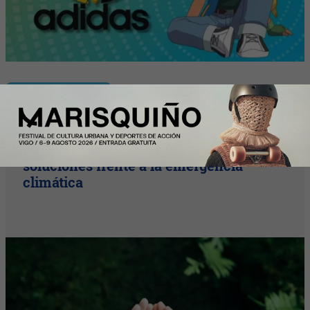
InfoStartUps
Startups por el Clima moviliza al
ecosistema startup para acelerar
soluciones frente a la emergencia
climática