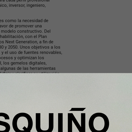
a cada perfil profesional
ico, inversor, ingeniero,
tes como la necesidad de
favor de promover una
o modelo constructivo. Del
abilitación, con el Plan
os Next Generation, a fin de
30 y 2050. Unos objetivos a los
 y el uso de fuentes renovables,
ocesos y optimizan los
al, los gemelos digitales,
n algunas de las herramientas
inir y clarificar su utilización,
 sin pasar por alto los retos de
y de estilos de vida.
del conocimiento, la industria,
cia la Construcción 4.0. Por lo
s y debate, pasar a la acción y
mobiliario existente, cómo
ión industrializada, o qué pasos
planes de la edificación y hacer
. Estas cuestiones las trataremos
de diez países distintos y que