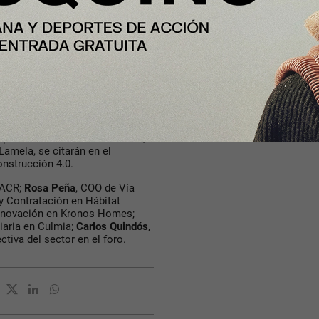
 que están marcando el camino
io de Foster + Partners;
quitectura española, que ejerce
istán López-Chicheri
, CEO de
stadio Santiago Bernabéu;
Fermín
 Vázquez Arquitectos,
 de la remodelación del Camp
dor de External Reference
perienciales a través de la luz;
Lamela, se citarán en el
onstrucción 4.0.
 ACR;
Rosa Peña
, COO de Vía
y Contratación en Hábitat
Innovación en Kronos Homes;
iaria en Culmia;
Carlos Quindós
,
ctiva del sector en el foro.