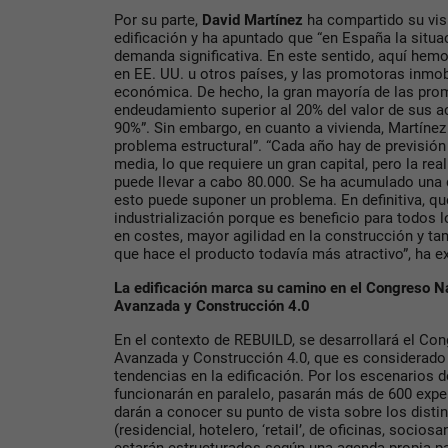
Por su parte,
David Martínez
ha compartido su visi
edificación y ha apuntado que “en España la situ
demanda significativa. En este sentido, aquí hemo
en EE. UU. u otros países, y las promotoras inmob
económica. De hecho, la gran mayoría de las prom
endeudamiento superior al 20% del valor de sus ac
90%”. Sin embargo, en cuanto a vivienda, Martíne
problema estructural”. “Cada año hay de previsión
media, lo que requiere un gran capital, pero la rea
puede llevar a cabo 80.000. Se ha acumulado una 
esto puede suponer un problema. En definitiva, q
industrialización porque es beneficio para todos 
en costes, mayor agilidad en la construcción y ta
que hace el producto todavía más atractivo”, ha e
La edificación marca su camino en el Congreso Na
Avanzada y Construcción 4.0
En el contexto de REBUILD, se desarrollará el Co
Avanzada y Construcción 4.0, que es considerado 
tendencias en la edificación. Por los escenarios 
funcionarán en paralelo, pasarán más de 600 exper
darán a conocer su punto de vista sobre los dist
(residencial, hotelero, ‘retail’, de oficinas, sociosa