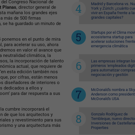
or del Congreso Nacional de
Madrid y Barcelona vs. N
t Planas
, director general de
York y Zúrich: ¿cuánto cu
sta mañana los grandes ejes
vivir en España frente a la
grandes capitales?
 a más de 500 firmas
n, se ha guardado un minuto de
.
Startups por el Clima movi
ecosistema startup para
 ponemos en el punto de mira
acelerar soluciones frente
l, para acelerar su uso, ahora
emergencia climática
ndremos en valor el avance que
a neutralidad climática, la
sos, la incorporación de talento
Las empresas integran lo
primeros 'empleados digit
onómica actual, que requiere de
para automatizar compras
 “en esta edición también nos
negociación y gestión
 que, por cifras, están menos
os diseñadores de interiores o
s dedicados a ellos y
McDonald's nombra a Sk
oom’ para dar respuesta a sus
Anderson como president
McDonald's USA
 la cumbre incorporará el
Gonzalo Rodríguez de
n de que los arquitectos y
Tembleque, nuevo directo
iales y revestimiento para sus
Inversiones de Castellana
riorismo y una arquitectura más
Properties