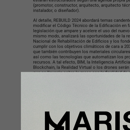
estarán estructurados según una agenda propia par
(promotor, constructor, arquitecto, arquitecto técn
instalador, o diseñador).
Al detalle, REBUILD 2024 abordará temas canden
modificar el Código Técnico de la Edificación en 
legislación que ampare y acelere el uso del nuev
mismo modo, analizará las oportunidades de la reh
Nacional de Rehabilitación de Edificios y los fond
cumplir con los objetivos climáticos de cara a 20
que también contribuyen los materiales circulares
así como las tecnologías que automatizan los pr
recursos. A tal efecto, BIM, la Inteligencia Artifici
Blockchain, la Realidad Virtual o los drones será
que se llevarán sobre la mesa con la finalidad de def
cada vez más en auge en la edificación. Todo ello,
la escasez de talento y de los cambios de hábitos 
Para
Ignasi Pérez-Arnal
, “en REBUILD disponemos 
y la tecnología para acelerar la transformación ha
tanto, ahora nuestro deber es, tras años de análisi
ver de qué manera quitamos carbono al parque in
creamos un eje virtuoso alrededor de la construcc
se tienen que dar para adoptar BIM en los futuros 
palpable la transformación digital de la industria
con los mejores expertos y ‘top speakers’ de más 