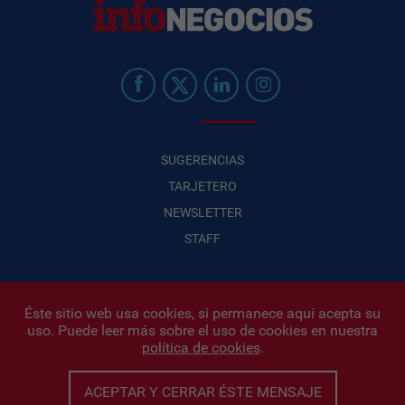
SUGERENCIAS
TARJETERO
NEWSLETTER
STAFF
Éste sitio web usa cookies, si permanece aquí acepta su
uso. Puede leer más sobre el uso de cookies en nuestra
Infonegocios 2026
| INFONEGOCIOS S.A. · CUIT: 30710438486 |
política de cookies
.
Políticas de Privacidad
|
Protección de datos personales
|
Editor:
Iñigo Biain
ACEPTAR Y CERRAR ÉSTE MENSAJE
Este sitio esta protegido por Google reCAPTCHA y con
Políticas de