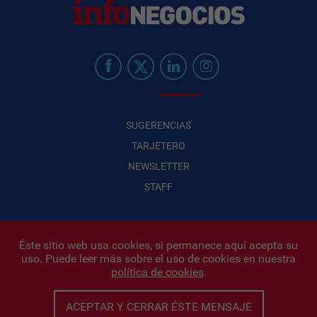
SUGERENCIAS
TARJETERO
NEWSLETTER
STAFF
Éste sitio web usa cookies, si permanece aquí acepta su
uso. Puede leer más sobre el uso de cookies en nuestra
Infonegocios 2026
| INFONEGOCIOS S.A. · CUIT: 30710438486 |
política de cookies
.
Políticas de Privacidad
|
Protección de datos personales
|
Editor:
Iñigo Biain
ACEPTAR Y CERRAR ÉSTE MENSAJE
Este sitio esta protegido por Google reCAPTCHA y con
Políticas de