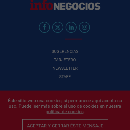
SUGERENCIAS
TARJETERO
NEWSLETTER
STAFF
Éste sitio web usa cookies, si permanece aquí acepta su
uso. Puede leer más sobre el uso de cookies en nuestra
Infonegocios 2026
| INFONEGOCIOS S.A. · CUIT: 30710438486 |
política de cookies
.
Políticas de Privacidad
|
Protección de datos personales
|
Editor:
Iñigo Biain
ACEPTAR Y CERRAR ÉSTE MENSAJE
Este sitio esta protegido por Google reCAPTCHA y con
Políticas de