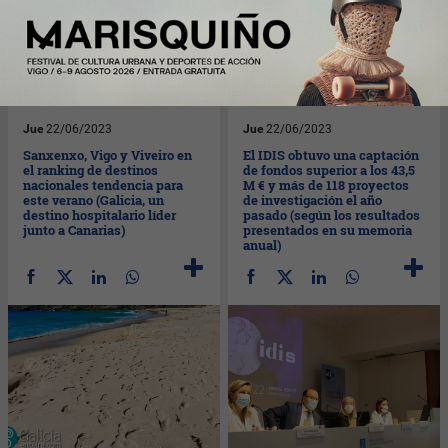
Jue
22/06/2023
Jue
22/06/2023
Sanxenxo, Vigo y Viveiro en
El IDIS obtuvo una captación
el ranking de destinos
de fondos superior a los 43,5
nacionales tendencia para
M € y más de 118 proyectos
este verano (Galicia, un
de investigación el año
destino hospitalario líder
pasado (según los resultados
junto a Canarias)
presentados en su memoria
anual)