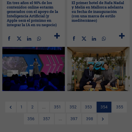
En tres años el 90% de los
El primer hotel de Rafa Nadal
contenidos online estarán
y Meliá en Mallorca adelanta
generados con el apoyo de la
su fecha de inauguración
Inteligencia Artificial (y
(con una marca de estilo
Apple será el próximo en
mediterráneo)
integrar la IA en su negocio)
1
2
...
351
352
353
354
355
356
357
...
397
398