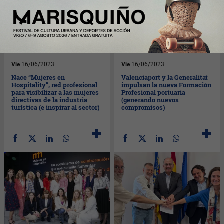
Vie
16/06/2023
Vie
16/06/2023
Nace “Mujeres en
Valenciaport y la Generalitat
Hospitality”, red profesional
impulsan la nueva Formación
para visibilizar a las mujeres
Profesional portuaria
directivas de la industria
(generando nuevos
turística (e inspirar al sector)
compromisos)