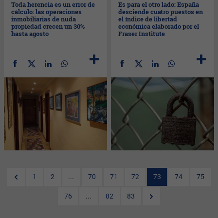
Toda herencia es un error de
Es para el otro lado: España
cálculo: las operaciones
desciende cuatro puestos en
inmobiliarias de nuda
el índice de libertad
propiedad crecen un 30%
económica elaborado por el
hasta agosto
Fraser Institute
1
2
...
70
71
72
73
74
75
76
...
82
83