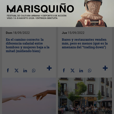
Dom
18/09/2022
Jue
15/09/2022
En el camino correcto: la
Bares y restaurantes venden
diferencia salarial entre
más, pero es menos (qué es la
hombres y mujeres baja a la
amenaza del “trading down”)
mitad (midiendo bien)