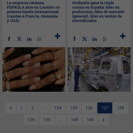
La empresa catalana
Stellantis gana la triple
PDPAOLA abre en Londres su
corona en España: líder en
primera tienda internacional
producción, líder de mercado
(camino a Francia, Alemania
(general), líder en ventas de
y USA)
electrificados
1
2
...
124
125
126
127
128
129
130
...
145
146