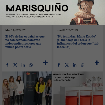
Mar
14/02/2023
Jue
09/02/2023
El 66% de las españolas que
“No te rindas, Marie Kondo”
no son económicamente
(el mensaje de Ikea a la
independientes, cree que
influencer del orden que “tiró
nunca podrá serlo
la toalla”)