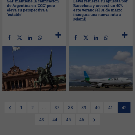
S&P mantiene la calificación
Level refuerza su apuesta por
de Argentina en 'CCC' pero
Barcelona y crecerá un 40%
eleva su perspectiva a
este verano (el 31 de marzo
'estable'
inaugura una nueva ruta a
Miami)
1
2
...
37
38
39
40
41
42
43
44
45
46