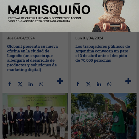
Jue
04/04/2024
Lun
01/04/2024
Globant presenta su nueva
Los trabajadores públicos de
oficina en la ciudad de
Argentina convocan un paro
Logroño (un espacio que
el 3 de abril ante el despido
albergará el desarrollo de
de 70.000 personas
productos y soluciones de
marketing digital)