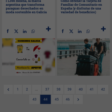
I Love Helena, la marca
Cómo obtener la Tarjeta de
argentina que transforma
Familiar de Comunitario en
paraguas desechados en
España (y disfrutar de una
moda sostenible en Galicia
variedad de beneficios)
1
2
...
37
38
39
40
41
42
43
44
45
46