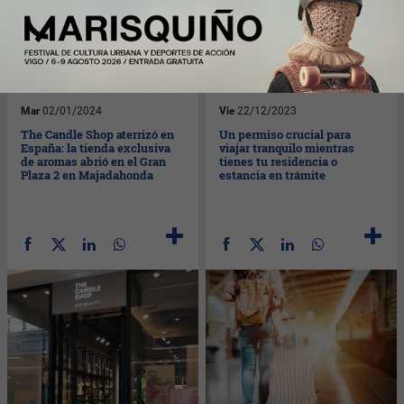
Mar
02/01/2024
Vie
22/12/2023
The Candle Shop aterrizó en
Un permiso crucial para
España: la tienda exclusiva
viajar tranquilo mientras
de aromas abrió en el Gran
tienes tu residencia o
Plaza 2 en Majadahonda
estancia en trámite